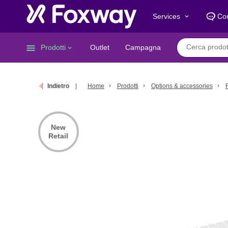
Services
Con
keyboard_arrow_down
menu
Prodotti
Outlet
Campagna
keyboard_arrow_down
Indietro
Home
Prodotti
Options & accessories
New
Retail