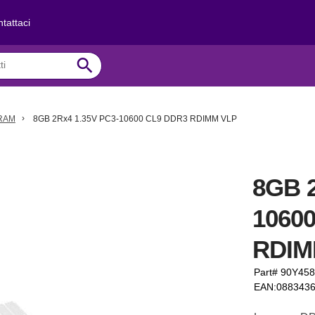
tattaci
search
RAM
8GB 2Rx4 1.35V PC3-10600 CL9 DDR3 RDIMM VLP
8GB 2
1060
RDIM
Part# 90Y45
EAN:088343