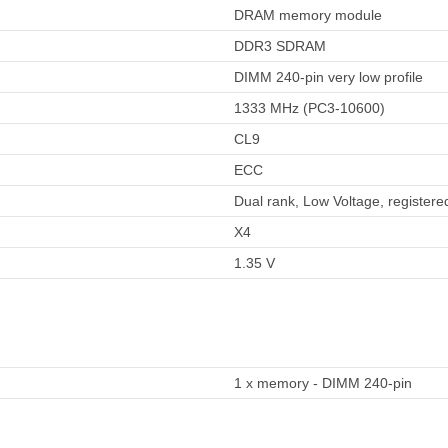
DRAM memory module
DDR3 SDRAM
DIMM 240-pin very low profile
1333 MHz (PC3-10600)
CL9
ECC
Dual rank, Low Voltage, registere
X4
1.35 V
1 x memory - DIMM 240-pin