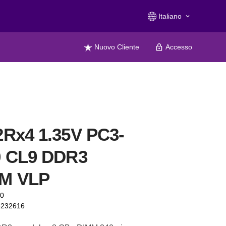
Italiano
keyboard_arrow_down
Nuovo Cliente
Accesso
Rx4 1.35V PC3-
0 CL9 DDR3
M VLP
80
6232616