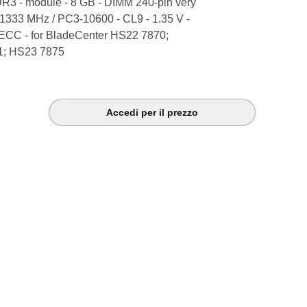
R3 - module - 8 GB - DIMM 240-pin very
- 1333 MHz / PC3-10600 - CL9 - 1.35 V -
- ECC - for BladeCenter HS22 7870;
; HS23 7875
Accedi per il prezzo
k