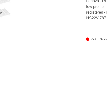
Lenovo - DD
low profile 
registered 
HS22V 7871
Out of Stoc