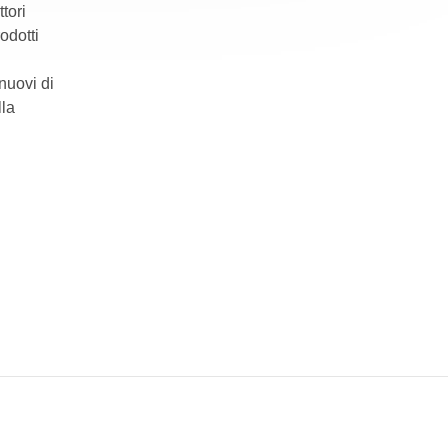
tori
odotti
nuovi di
lla