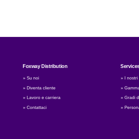
Foxway Distribution
Service
» Su noi
» I nostri
» Diventa cliente
» Gamma 
» Lavoro e carriera
» Gradi di
» Contattaci
» Persona