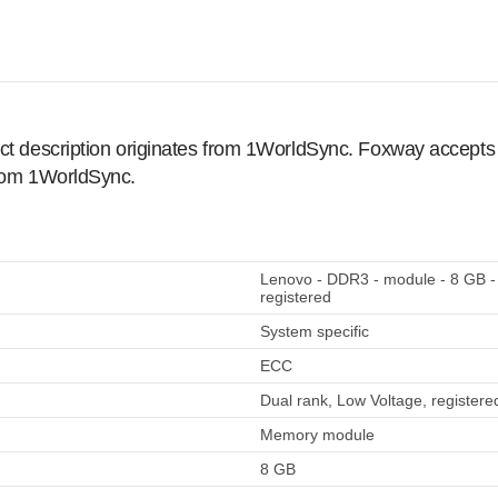
ct description originates from 1WorldSync. Foxway accepts no
from 1WorldSync.
Lenovo - DDR3 - module - 8 GB 
registered
System specific
ECC
Dual rank, Low Voltage, registere
Memory module
8 GB