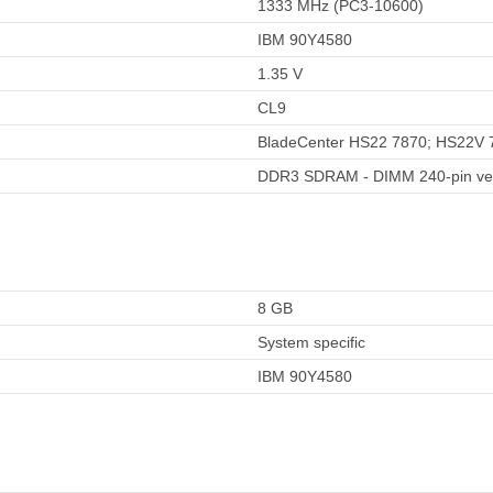
1333 MHz (PC3-10600)
IBM 90Y4580
1.35 V
CL9
BladeCenter HS22 7870; HS22V 
DDR3 SDRAM - DIMM 240-pin very
8 GB
System specific
IBM 90Y4580