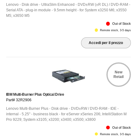
Lenovo - Disk drive - UltraSlim Enhanced - DVD±RW (±R DL) / DVD-RAM -
Serial ATA - plug-in module - 9.5mm height - for System x3250 M6; x3550
M5; x3650 M5
Out of Stock
Remote stock, 3-5 days
Accedi per il prezzo
New
Retail
IBM Multi-Burner Plus Optical Drive
Part# 32R2906
Lenovo Multi-Burner Plus - Disk drive - DVD±RW / DVD-RAM - IDE -
internal - 5.25" - business black - for eServer xSeries 206; IntelliStation M
Pro 9229; System x3105; x3200; x3400; x3500; x3800
Out of Stock
Remote stock, 3-5 days