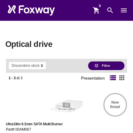
shopping_cart
search
menu
Optical drive
tune
Filtro
storage
apps
1 - 3
di
3
Presentation
New
Retail
UltraSlim 9.5mm SATA Multi Burner
Part# 00AM067