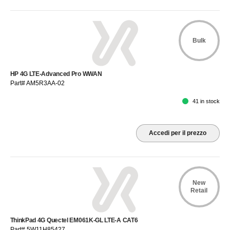
Bulk
HP 4G LTE-Advanced Pro WWAN
Part# AM5R3AA-02
41 in stock
Accedi per il prezzo
New
Retail
ThinkPad 4G Quectel EM061K-GL LTE-A CAT6
Part# 5W11H85427