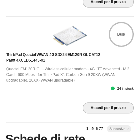
Accedi per il prezzo
Bulk
ThinkPad Quectel WWAN 4G SDX24 EM120R-GL CAT12
Part# 4XC1D51445-02
Quectel EM120R-GL - Wireless cellular modem - 4G LTE Advanced - M.2
Card - 600 Mbps - for ThinkPad X1 Carbon Gen 9 20XW (WWAN
upgradable), 20XX (WWAN upgradable)
24 in stock
Accedi per il prezzo
1 - 9
di
77
Succesivo
keyboard_arrow_right
Schede di rete