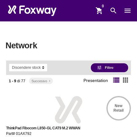
shopping_cart
search
menu
Network
tune
Filtro
storage
apps
Presentation
1 - 9
di
77
Succesivo
keyboard_arrow_right
New
Retail
ThinkPad Fibocom L850-GL CAT9 M.2 WWAN
Part# 01AX792